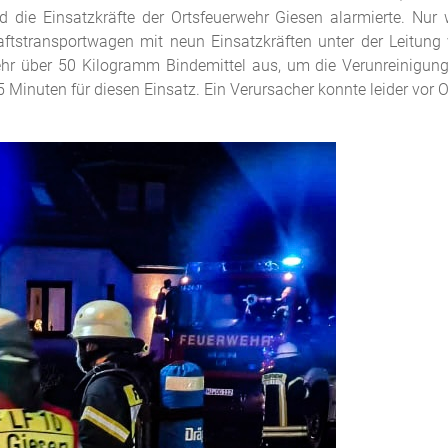
d die Einsatzkräfte der Ortsfeuerwehr Giesen alarmierte. Nu
transportwagen mit neun Einsatzkräften unter der Leitung 
hr über 50 Kilogramm Bindemittel aus, um die Verunreinigung 
Minuten für diesen Einsatz. Ein Verursacher konnte leider vor Or