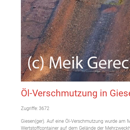
Öl-Verschmutzung in Giese
Zugriffe: 3672
Giesen(ger). Auf eine Öl-Verschmutzung wurde am Mi
Wertstoffcontainer auf dem Gelände der Mehrzweckha