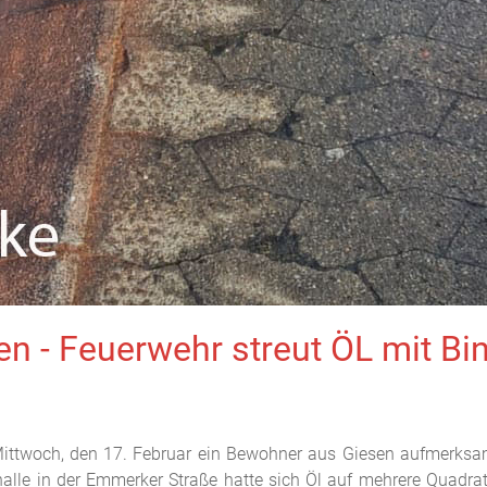
n - Feuerwehr streut ÖL mit Bi
ttwoch, den 17. Februar ein Bewohner aus Giesen aufmerksam, 
lle in der Emmerker Straße hatte sich Öl auf mehrere Quadrat