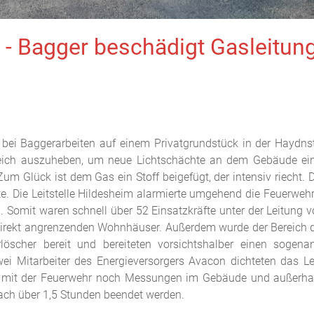
 - Bagger beschädigt Gasleitun
bei Baggerarbeiten auf einem Privatgrundstück in der Haydn
reich auszuheben, um neue Lichtschächte an dem Gebäude ein
 Glück ist dem Gas ein Stoff beigefügt, der intensiv riecht. 
te. Die Leitstelle Hildesheim alarmierte umgehend die Feuerwe
. Somit waren schnell über 52 Einsatzkräfte unter der Leitung v
direkt angrenzenden Wohnhäuser. Außerdem wurde der Bereich d
öscher bereit und bereiteten vorsichtshalber einen sogenan
ei Mitarbeiter des Energieversorgers Avacon dichteten das Lec
mit der Feuerwehr noch Messungen im Gebäude und außerhal
nach über 1,5 Stunden beendet werden.