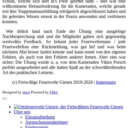
Schule, welche sich dort in's Freie gerettet hatte – dies war eine
willkommene Herausforderung für die Kameraden, welche gerade
erst ihre Truppmannausbildung erfolgreich abgeschlossen haben und
ihr gelerntes Wissen erneut in der Praxis anwenden und verfeinern
konnten.
Wie üblich fand nach Ende der Übung eine ausgiebige
Nachbesprechung statt und die Mitglieder gaben sich gegenseitig
wertvolles Feedback. So bekam jeder Feuerwehrmann / jede
Feuerwehrfrau eine Rückmeldung, was gut lief und was beim
nächsten Mal besser laufen könnte und kann somit von den eigenen
Fehlern, als auch von den Fehlern anderer lernen. Aber eins war
sicher: Die Übung wurde u. a. von dem Kameraden Viktor Porsch
perfekt ausgearbeitet und alle hatten Spaß an der schweißtreibenden
Art des praktischen Lernens.
(c) Freiwillige Feuerwehr Giesen 2019-2026 |
Impressum
Designed by
sinci
Powered by
Ulkit
Über uns
Einsatzabteilung
Atemschutzgeräteträger
Förderverein