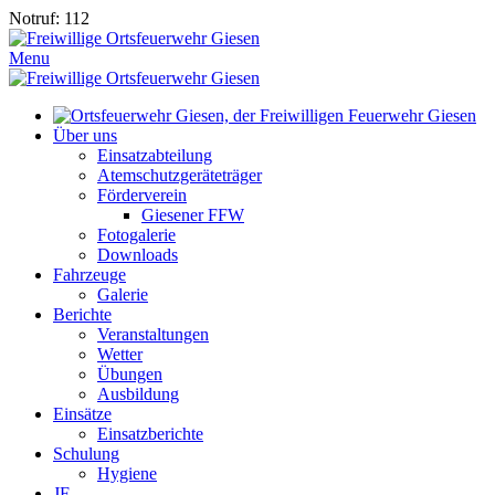
Notruf: 112
Menu
Über uns
Einsatzabteilung
Atemschutzgeräteträger
Förderverein
Giesener FFW
Fotogalerie
Downloads
Fahrzeuge
Galerie
Berichte
Veranstaltungen
Wetter
Übungen
Ausbildung
Einsätze
Einsatzberichte
Schulung
Hygiene
JF