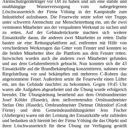
Atemschutzgeräteträger vor Ort zu haben und um eine stabile und
unabhängige Wasserversorgung vom nahegelegenen
Löschwasserteich der Firma Völsing in der Kampstraße zum
Industriehof aufzubauen. Die Feuerwehr setzte sofort vier Trupps
unter schweren Atemschutz zur Menschenrettung ein, um die zwei
vermissten Mitarbeiter aus der verqualmten Werkstatt zu suchen und
zu retten. Auf der Gebäuderückseite machten sich weitere
Einsatzkräfte daran, die anderen zwei Mitarbeiter zu retten. Dafür
bauten sie eine Rettungsplattform auf, entfernten mit Hilfe von
verschiedenen Werkzeugen das Gitter vom Fenster und konnten so
die beiden Mitarbeiter über die Plattform aus dem Fenster retten.
Inzwischen wurden auch die anderen zwei Mitarbeiter gefunden
und aus dem Gefahrenbereich gebracht. Nun konnten sich die 43
Einsatzkräfte auf die Brandbekämpfung konzentrieren, nahmen eine
Riegelstellung vor und bekämpften mit mehreren C-Rohren das
angenommene Feuer. Außerdem setzte die Feuerwehr einen Lüfter
ein, um das Gebäude rauchfrei zu bekommen. Gegen 19:45 Uhr
waren alle Aufgaben abgearbeitet und die Übung wurde erfolgreich
beendet. Die Übungsleitung bestehend aus dem Ortsbrandmeister
Josef Köhler (Hasede), dem stellvertretenden Ortsbrandmeister
Stefan Otto (Hasede), Ortsbrandmeister Dietmar Ohlendorf (Groß
Förste) und dem Gemeindeausbildungsleiter Jens Fischer
(Ahrbergen) waren mit der Leistung der Einsatzkräfte sehr zufrieden
und bedanken sich hiermit bei der Firma Völsing die das Objekt und
ihren Löschwasserteich für diese Übung zur Verfügung gestellt