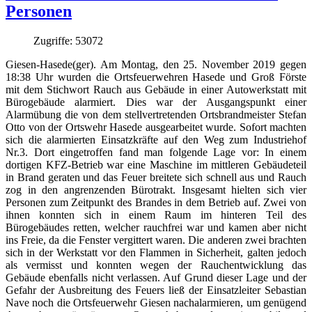
Personen
Zugriffe: 53072
Giesen-Hasede(ger). Am Montag, den 25. November 2019 gegen
18:38 Uhr wurden die Ortsfeuerwehren Hasede und Groß Förste
mit dem Stichwort Rauch aus Gebäude in einer Autowerkstatt mit
Bürogebäude alarmiert. Dies war der Ausgangspunkt einer
Alarmübung die von dem stellvertretenden Ortsbrandmeister Stefan
Otto von der Ortswehr Hasede ausgearbeitet wurde. Sofort machten
sich die alarmierten Einsatzkräfte auf den Weg zum Industriehof
Nr.3. Dort eingetroffen fand man folgende Lage vor: In einem
dortigen KFZ-Betrieb war eine Maschine im mittleren Gebäudeteil
in Brand geraten und das Feuer breitete sich schnell aus und Rauch
zog in den angrenzenden Bürotrakt. Insgesamt hielten sich vier
Personen zum Zeitpunkt des Brandes in dem Betrieb auf. Zwei von
ihnen konnten sich in einem Raum im hinteren Teil des
Bürogebäudes retten, welcher rauchfrei war und kamen aber nicht
ins Freie, da die Fenster vergittert waren. Die anderen zwei brachten
sich in der Werkstatt vor den Flammen in Sicherheit, galten jedoch
als vermisst und konnten wegen der Rauchentwicklung das
Gebäude ebenfalls nicht verlassen. Auf Grund dieser Lage und der
Gefahr der Ausbreitung des Feuers ließ der Einsatzleiter Sebastian
Nave noch die Ortsfeuerwehr Giesen nachalarmieren, um genügend