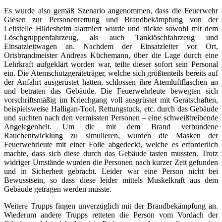
Es wurde also gemäß Szenario angenommen, dass die Feuerwehr
Giesen zur Personenrettung und Brandbekämpfung von der
Leitstelle Hildesheim alarmiert wurde und rückte sowohl mit dem
Löschgruppenfahrzeug, als auch Tanklöschfahrzeug und
Einsatzleitwagen an. Nachdem der Einsatzleiter vor Ort,
Ortsbrandmeister Andreas Küchemann, über die Lage durch eine
Lehrkraft aufgeklärt worden war, teilte dieser sofort sein Personal
ein. Die Atemschutzgeräteträger, welche sich größtenteils bereits auf
der Anfahrt ausgerüstet hatten, schlossen ihre Atemluftflaschen an
und betraten das Gebäude. Die Feuerwehrleute bewegten sich
vorschriftsmäßig im Kriechgang voll ausgrüstet mit Gerätschaften,
beispielsweise Halligan-Tool, Rettungstuck, etc. durch das Gebäude
und suchten nach den vermissten Personen – eine schweißtreibende
Angelegenheit. Um die mit dem Brand verbundene
Rauchentwicklung zu simulieren, wurden die Masken der
Feuerwehrleute mit einer Folie abgedeckt, welche es erforderlich
machte, dass sich diese durch das Gebäude tasten mussten. Trotz
widriger Umstände wurden die Personen nach kurzer Zeit gefunden
und in Sicherheit gebracht. Leider war eine Person nicht bei
Bewusstsein, so dass diese leider mittels Muskelkraft aus dem
Gebäude getragen werden musste.
Weitere Trupps fingen unverzüglich mit der Brandbekämpfung an.
Wiederum andere Trupps retteten die Person vom Vordach der