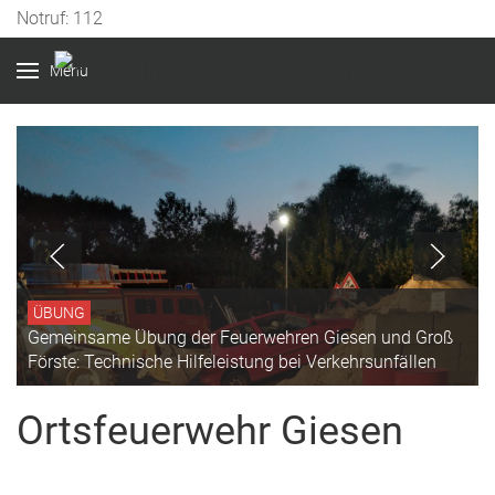
Vorheriges
Vorheriger
Nächstes
Nächstes
Notruf: 112
Jahr
Monat
Jahr
Monat
Menu
ÜBUNG
emeinsame Übung der Feuerwehren Giesen und Groß
örste: Technische Hilfeleistung bei Verkehrsunfällen
Ortsfeuerwehr Giesen