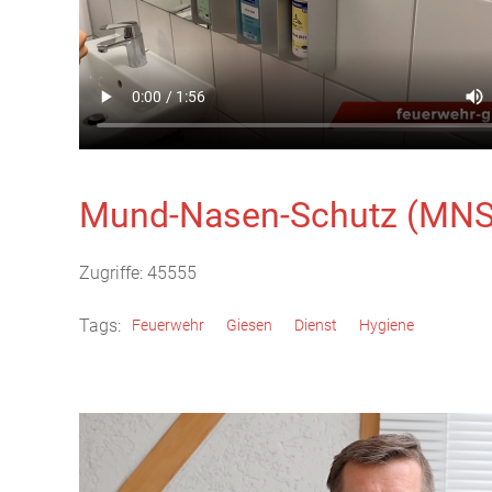
Mund-Nasen-Schutz (MNS)
Zugriffe: 45555
Tags:
Feuerwehr
Giesen
Dienst
Hygiene