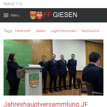
Notruf: 112
Menu
Tags:
Feuerwehr
Giesen
Jugendfeuerwehr
Nachwuchs
Jahreshauptversammlung JF