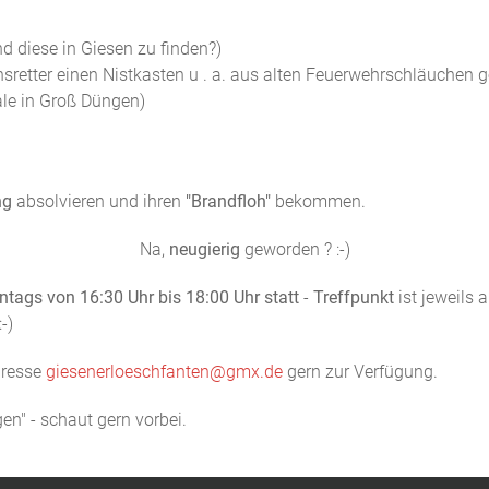
d diese in Giesen zu finden?)
retter einen Nistkasten u . a. aus alten Feuerwehrschläuchen g
ale in Groß Düngen)
ng
absolvieren und ihren
"Brandfloh"
bekommen.
Na,
neugierig
geworden ? :-)
ags von 16:30 Uhr bis 18:00 Uhr statt
-
Treffpunkt
ist jeweils
:-)
dresse
giesenerloeschfanten@gmx.de
gern zur Verfügung.
en" - schaut gern vorbei.