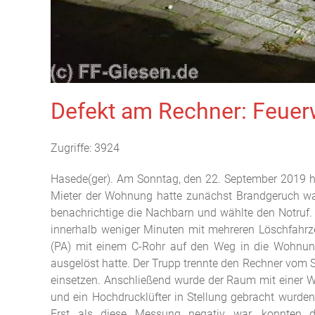
Defekt am Rechner: Feuer
Zugriffe: 3924
Hasede(ger). Am Sonntag, den 22. September 2019 ha
Mieter der Wohnung hatte zunächst Brandgeruch w
benachrichtige die Nachbarn und wählte den Notruf. 
innerhalb weniger Minuten mit mehreren Löschfahrz
(PA) mit einem C-Rohr auf den Weg in die Wohnung
ausgelöst hatte. Der Trupp trennte den Rechner vom 
einsetzen. Anschließend wurde der Raum mit einer 
und ein Hochdrucklüfter in Stellung gebracht wurde
Erst als diese Messung negativ war, konnten d