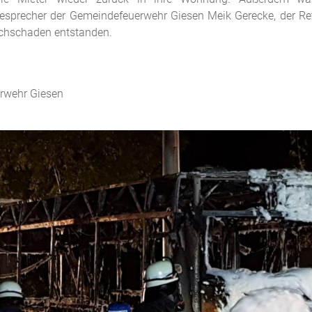
precher der Gemeindefeuerwehr Giesen Meik Gerecke, der Rettun
achschaden entstanden.
erwehr Giesen