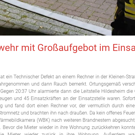
wehr mit Großaufgebot im Einsa
t ein Technischer Defekt an einem Rechner in der Kleinen-Stra
ahrgenommen und dann Rauch bemerkt. Ortungsgemäß verschl
Gegen 20:37 Uhr alarmierte dann die Leitstelle Hildesheim die
eugen und 45 Einsatzkräften an der Einsatzstelle waren. Sofo
 und fand dort einen Rechner vor, der vermutlich durch ein
Stromnetz und brachten ihn nach draußen. Da kein offenes Feuer
Wärmebildkamera (WBK) nach weiteren Brandnestern abgesucht,
n. Bevor die Mieter wieder in ihre Wohnung zurückkehren kon
ie Mieter wieder zurück in ihre Wohnung. Außerdem waren