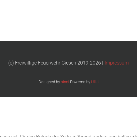
(c) Freiwillige Feuerwehr Giesen 2019-2026 |
Impressum
Designed by
sinci
Powered by
Ulkit
ssenziell für den Betrieb der Seite, während andere uns helfen, 