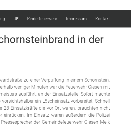
ung
JF
Kinderfeuerwehr
Impressum
Kontakt
chornsteinbrand in der
ardstraße zu einer Verpuffung in einem Schornstein.
nnerhalb weniger Minuten war die Feuerwehr Giesen mit
sters ausführt, an der Einsatzstelle. Sofort machte
orsichtshalber ein Löscheinsatz vorbereitet. Schnell
 28 Einsatzkräfte die vor Ort waren, brauchten nicht
r einrücken. Im Einsatz waren außerdem die Polizei
r Pressesprecher der Gemeindefeuerwehr Giesen Meik