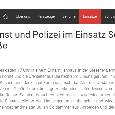
Über uns
Fahrzeuge
Berichte
Einsätze
Schul
nst und Polizei im Einsatz S
ße
s gegen 17 Uhr in einem Einfamilienhaus in der Giesener Bernw
Förste und die Drehleiter aus Sarstedt zum Einsatz gerufen. I
Küchemann, der zurzeit kommissarisch das Amt des Ortsbrandmei
g ins Gebäude, um die Lage zu erkunden. Unter dessen wurde v
fte aus Sarstedt brauchten nicht mehr einzugreifen. Auch die
ie Einsatzstelle an den Hauseigentümer übergeben und wiede
e Gemeindebrandmeister Julian Goldammer aus Ahrbergen und de