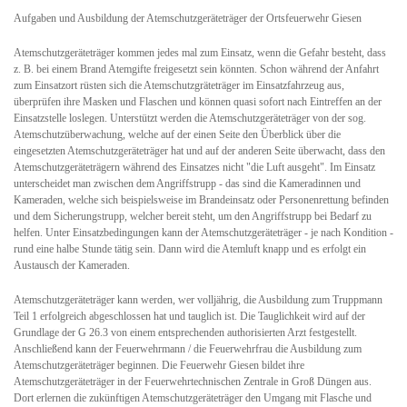
Aufgaben und Ausbildung der Atemschutzgeräteträger der Ortsfeuerwehr Giesen
Atemschutzgeräteträger kommen jedes mal zum Einsatz, wenn die Gefahr besteht, dass
z. B. bei einem Brand Atemgifte freigesetzt sein könnten. Schon während der Anfahrt
zum Einsatzort rüsten sich die Atemschutzgräteträger im Einsatzfahrzeug aus,
überprüfen ihre Masken und Flaschen und können quasi sofort nach Eintreffen an der
Einsatzstelle loslegen. Unterstützt werden die Atemschutzgeräteträger von der sog.
Atemschutzüberwachung, welche auf der einen Seite den Überblick über die
eingesetzten Atemschutzgeräteträger hat und auf der anderen Seite überwacht, dass den
Atemschutzgeräteträgern während des Einsatzes nicht "die Luft ausgeht". Im Einsatz
unterscheidet man zwischen dem Angriffstrupp - das sind die Kameradinnen und
Kameraden, welche sich beispielsweise im Brandeinsatz oder Personenrettung befinden
und dem Sicherungstrupp, welcher bereit steht, um den Angriffstrupp bei Bedarf zu
helfen. Unter Einsatzbedingungen kann der Atemschutzgeräteträger - je nach Kondition -
rund eine halbe Stunde tätig sein. Dann wird die Atemluft knapp und es erfolgt ein
Austausch der Kameraden.
Atemschutzgeräteträger kann werden, wer volljährig, die Ausbildung zum Truppmann
Teil 1 erfolgreich abgeschlossen hat und tauglich ist. Die Tauglichkeit wird auf der
Grundlage der G 26.3 von einem entsprechenden authorisierten Arzt festgestellt.
Anschließend kann der Feuerwehrmann / die Feuerwehrfrau die Ausbildung zum
Atemschutzgeräteträger beginnen. Die Feuerwehr Giesen bildet ihre
Atemschutzgeräteträger in der Feuerwehrtechnischen Zentrale in Groß Düngen aus.
Dort erlernen die zukünftigen Atemschutzgeräteträger den Umgang mit Flasche und