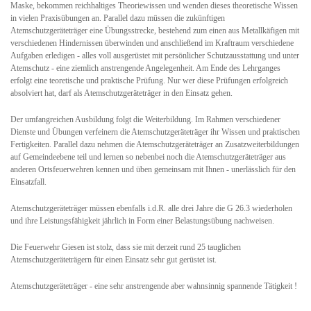
Maske, bekommen reichhaltiges Theoriewissen und wenden dieses theoretische Wissen
in vielen Praxisübungen an. Parallel dazu müssen die zukünftigen
Atemschutzgeräteträger eine Übungsstrecke, bestehend zum einen aus Metallkäfigen mit
verschiedenen Hindernissen überwinden und anschließend im Kraftraum verschiedene
Aufgaben erledigen - alles voll ausgerüstet mit persönlicher Schutzausstattung und unter
Atemschutz - eine ziemlich anstrengende Angelegenheit. Am Ende des Lehrganges
erfolgt eine teoretische und praktische Prüfung. Nur wer diese Prüfungen erfolgreich
absolviert hat, darf als Atemschutzgeräteträger in den Einsatz gehen.
Der umfangreichen Ausbildung folgt die Weiterbildung. Im Rahmen verschiedener
Dienste und Übungen verfeinern die Atemschutzgeräteträger ihr Wissen und praktischen
Fertigkeiten. Parallel dazu nehmen die Atemschutzgeräteträger an Zusatzweiterbildungen
auf Gemeindeebene teil und lernen so nebenbei noch die Atemschutzgeräteträger aus
anderen Ortsfeuerwehren kennen und üben gemeinsam mit Ihnen - unerlässlich für den
Einsatzfall.
Atemschutzgeräteträger müssen ebenfalls i.d.R. alle drei Jahre die G 26.3 wiederholen
und ihre Leistungsfähigkeit jährlich in Form einer Belastungsübung nachweisen.
Die Feuerwehr Giesen ist stolz, dass sie mit derzeit rund 25 tauglichen
Atemschutzgeräteträgern für einen Einsatz sehr gut gerüstet ist.
Atemschutzgeräteträger - eine sehr anstrengende aber wahnsinnig spannende Tätigkeit !