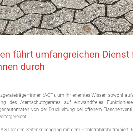
sen führt umfangreichen Dienst 
nnen durch
geräteträger*innen (AGT), um ihr erlerntes Wissen sowohl aufz
üfung des Atemschutzgerätes auf einwandfreies Funktionier
nautomaten von der Druckleitung bei offenem Flaschenventil
itergereicht.
AGT'ler den Seitenkriechgang mit dem Hohlstrahlrohr trainiert. F