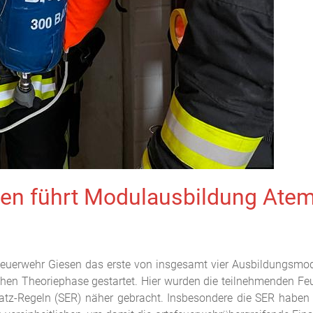
esen führt Modulausbildung Ate
 Feuerwehr Giesen das erste von insgesamt vier Ausbildungsm
ichen Theoriephase gestartet. Hier wurden die teilnehmenden F
atz-Regeln (SER) näher gebracht. Insbesondere die SER haben