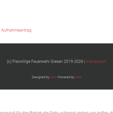
n
Aufnahmeantrag
.
(c) Freiwillige Feuerwehr Giesen 2019-2026 |
Impressum
Designed by
sinci
Powered by
Ulkit
ssenziell für den Betrieb der Seite, während andere uns helfen, 