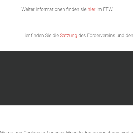
Weiter Informationen finden sie
hier
im FFW.
Hier finden Sie die
Satzung
des Fördervereins und de
Wir nutzen Cookies auf unserer Website. Einige von ihnen sind e