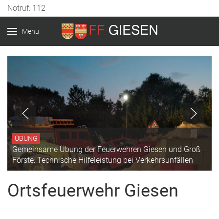
Vorheriges
Vorheriger
Nächstes
Nächstes
Notruf: 112
Jahr
Monat
Jahr
Monat
Menu
ÜBUNG
Gemeinsame Übung der Feuerwehren Giesen und Groß
Förste: Technische Hilfeleistung bei Verkehrsunfällen
Ortsfeuerwehr Giesen