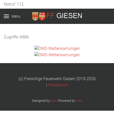
Notruf: 112
Menu
Zugriffe: 6886
(c) Freiwillige Feuerwehr Giesen 2019-2026
|
Impressum
Designed by
sinci
Powered by
Ulkit