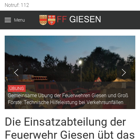
Vorheriges
Vorheriger
Nächstes
Nächstes
Notruf: 112
Jahr
Monat
Jahr
Monat
Menu
ÜBUNG
Gemeinsame Übung der Feuerwehren Giesen und Groß
Förste: Technische Hilfeleistung bei Verkehrsunfällen
Die Einsatzabteilung der
Feuerwehr Giesen übt das