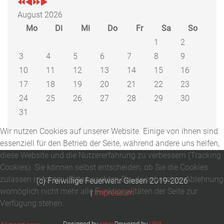
August 2026
Mo
Di
Mi
Do
Fr
Sa
So
1
2
3
4
5
6
7
8
9
10
11
12
13
14
15
16
17
18
19
20
21
22
23
24
25
26
27
28
29
30
31
Wir nutzen Cookies auf unserer Website. Einige von ihnen sind
essenziell für den Betrieb der Seite, während andere uns helfen,
diese Website und die Nutzererfahrung zu verbessern (Tracking
Cookies). Sie können selbst entscheiden, ob Sie die Cookies
zulassen möchten. Bitte beachten Sie, dass bei einer Ablehnung
(c) Freiwillige Feuerwehr Giesen 2019-2026
womöglich nicht mehr alle Funktionalitäten der Seite zur
|
Impressum
Verfügung stehen.
Designed by
sinci
Powered by
Ulkit