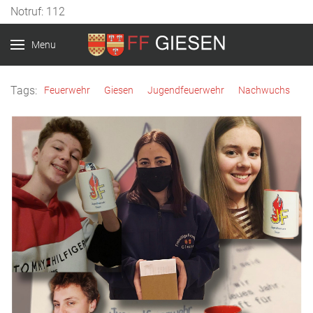
Notruf: 112
Menu
Tags:
Feuerwehr
Giesen
Jugendfeuerwehr
Nachwuchs