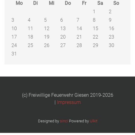
Mo
Di
Mi
Do
Fr
Sa
So
1
2
3
4
5
6
7
8
9
10
11
12
13
14
15
16
17
18
19
20
21
22
23
24
25
26
27
28
29
30
31
(c) Freiwillige Feuerwehr Giesen 2019-2026
|
Impressum
Designed by
sinci
Powered by
Ulkit