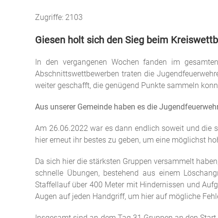
Zugriffe: 2103
Giesen holt sich den Sieg beim Kreiswett
In den vergangenen Wochen fanden im gesamten L
Abschnittswettbewerben traten die Jugendfeuerwehren
weiter geschafft, die genügend Punkte sammeln konnte
Aus unserer Gemeinde haben es die Jugendfeuerwehren
Am 26.06.2022 war es dann endlich soweit und die s
hier erneut ihr bestes zu geben, um eine möglichst ho
Da sich hier die stärksten Gruppen versammelt haben,
schnelle Übungen, bestehend aus einem Löschangr
Staffellauf über 400 Meter mit Hindernissen und Auf
Augen auf jeden Handgriff, um hier auf mögliche Feh
Insgesamt sind an dem Tag 31 Gruppen an den Star