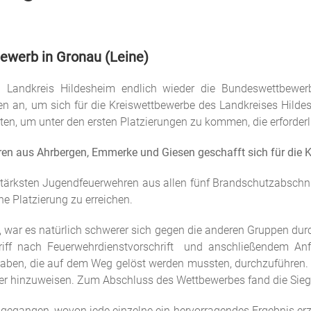
bewerb in Gronau (Leine)
andkreis Hildesheim endlich wieder die Bundeswettbewerb
 an, um sich für die Kreiswettbewerbe des Landkreises Hildes
n, um unter den ersten Platzierungen zu kommen, die erforderlic
 aus Ahrbergen, Emmerke und Giesen geschafft sich für die Kre
tärksten Jugendfeuerwehren aus allen fünf Brandschutzabschni
he Platzierung zu erreichen.
 war es natürlich schwerer sich gegen die anderen Gruppen durch
iff nach Feuerwehrdienstvorschrift und anschließendem Anf
gaben, die auf dem Weg gelöst werden mussten, durchzuführen.
ler hinzuweisen. Zum Abschluss des Wettbewerbes fand die Siege
t gegangen,
wovon jede einzelne ein hervorragendes Ergebnis erz