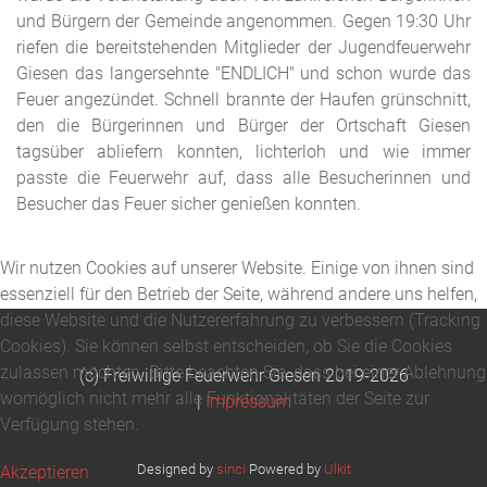
und Bürgern der Gemeinde angenommen. Gegen 19:30 Uhr
riefen die bereitstehenden Mitglieder der Jugendfeuerwehr
Giesen das langersehnte "ENDLICH" und schon wurde das
Feuer angezündet. Schnell brannte der Haufen grünschnitt,
den die Bürgerinnen und Bürger der Ortschaft Giesen
tagsüber abliefern konnten, lichterloh und wie immer
passte die Feuerwehr auf, dass alle Besucherinnen und
Besucher das Feuer sicher genießen konnten.
Wir nutzen Cookies auf unserer Website. Einige von ihnen sind
essenziell für den Betrieb der Seite, während andere uns helfen,
diese Website und die Nutzererfahrung zu verbessern (Tracking
Cookies). Sie können selbst entscheiden, ob Sie die Cookies
zulassen möchten. Bitte beachten Sie, dass bei einer Ablehnung
(c) Freiwillige Feuerwehr Giesen 2019-2026
womöglich nicht mehr alle Funktionalitäten der Seite zur
|
Impressum
Verfügung stehen.
Designed by
sinci
Powered by
Ulkit
Akzeptieren