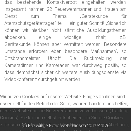
das bestehende Kontaktverbot eingehalten werden.
Insge
s
amt nahmen 22 Feuerwehrmänner und -frauen am
Dienst
zum Thema „Gerätekunde für
Atemschutzgeräteträger“
teil – ein guter Schnitt! „Sicherlich
können wir hierüber nicht sämtliche Ausbildungsthemen
abdecken, einige wichtige Inhalt, z.B.
Gerätekunde,
können
aber
vermittelt werden. Besondere
Umstände erfordern eben besondere Maßnahmen
“, so
Ortsbrandmeister Uthoff. Die Rückmeldung der
Kameradinnen und Kameraden war durchweg positiv, so
dass demnächst sicherlich weitere Ausbildungsdienste via
Videokonferenz durchgeführt werden.
Wir nutzen Cookies auf unserer Website. Einige von ihnen sind
essenziell für den Betrieb der Seite, während andere uns helfen,
diese Website und die Nutzererfahrung zu verbessern (Tracking
Cookies). Sie können selbst entscheiden, ob Sie die Cookies
zulassen möchten. Bitte beachten Sie, dass bei einer Ablehnung
(c) Freiwillige Feuerwehr Giesen 2019-2026